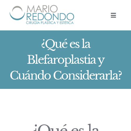
Saltar
al
Toggle
contenido
Navigat
HOME
¿Qué es la
TRATAMIENTOS
Blefaroplastia y
Cuándo Considerarla?
DR. MARIO REDONDO
NOTICIAS
BOOK NOW