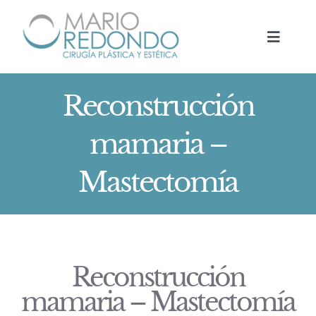
Saltar
al
Toggle
contenido
Navigat
HOME
Reconstrucción
TRATAMIENTOS
mamaria –
Mastectomía
DR. MARIO REDONDO
NOTICIAS
BOOK NOW
Reconstrucción
mamaria – Mastectomía